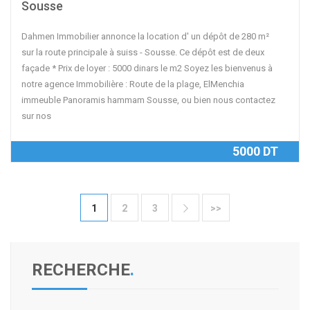
Sousse
Dahmen Immobilier annonce la location d' un dépôt de 280 m²
sur la route principale à suiss - Sousse. Ce dépôt est de deux
façade * Prix de loyer : 5000 dinars le m2 Soyez les bienvenus à
notre agence Immobilière : Route de la plage, ElMenchia
immeuble Panoramis hammam Sousse, ou bien nous contactez
sur nos
5000 DT
1
2
3
>>

RECHERCHE
.