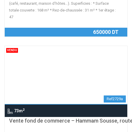
(café, restaurant, maison d’hôtes…). Superficies : * Surface
totale couverte : 168 m² * Rez-de-chaussée : 31 m² * 1er étage :
47
650000 DT
VENDU
Ref2729a
2
73m
Vente fond de commerce – Hammam Sousse, route 