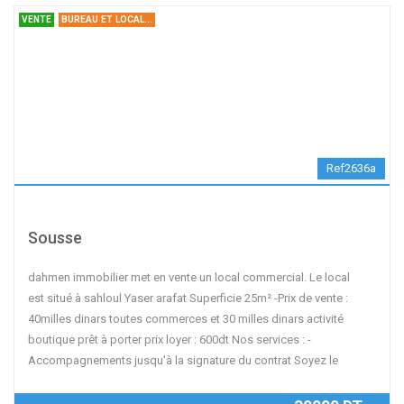
VENTE
BUREAU ET LOCAL...
Ref2636a
local commercial à vendre à sahloul
Sousse
dahmen immobilier met en vente un local commercial. Le local
est situé à sahloul Yaser arafat Superficie 25m² -Prix de vente :
40milles dinars toutes commerces et 30 milles dinars activité
boutique prêt à porter prix loyer : 600dt Nos services : -
Accompagnements jusqu'à la signature du contrat Soyez le