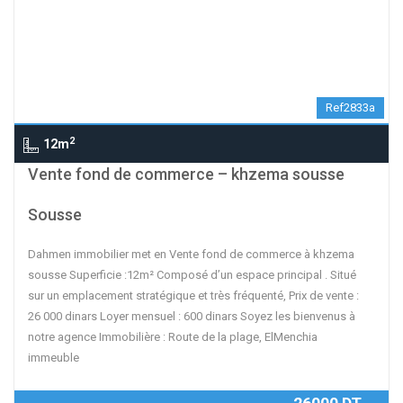
Ref2833a
2
12m
Vente fond de commerce – khzema sousse
Sousse
Dahmen immobilier met en Vente fond de commerce à khzema
sousse Superficie :12m² Composé d’un espace principal . Situé
sur un emplacement stratégique et très fréquenté, Prix de vente :
26 000 dinars Loyer mensuel : 600 dinars Soyez les bienvenus à
notre agence Immobilière : Route de la plage, ElMenchia
immeuble