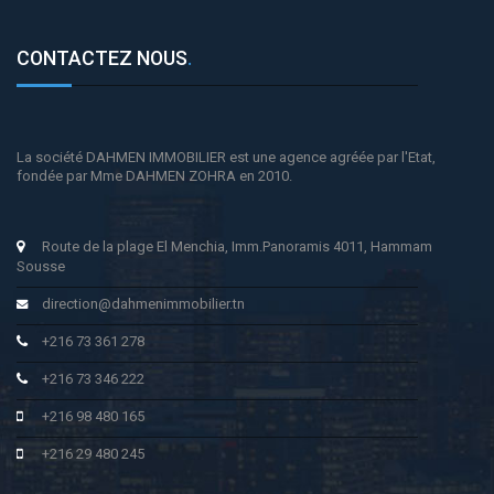
CONTACTEZ NOUS
.
La société DAHMEN IMMOBILIER est une agence agréée par l'Etat,
fondée par Mme DAHMEN ZOHRA en 2010.
Route de la plage El Menchia, Imm.Panoramis 4011, Hammam
Sousse
direction@dahmenimmobilier.tn
+216 73 361 278
+216 73 346 222
+216 98 480 165
+216 29 480 245