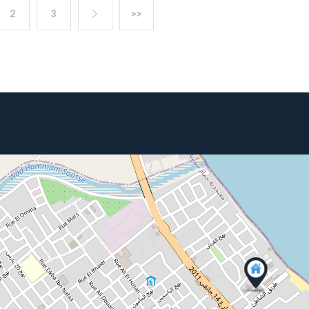
2
3
>>
