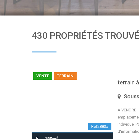
430 PROPRIÉTÉS TROUV
VENTE
TERRAIN
terrain 
Sous
À VENDRE – 
emplacement 
individuel P
Ref2883a
d'informati
2