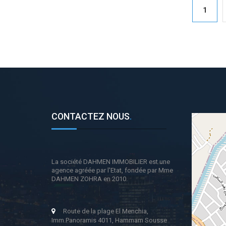
1
CONTACTEZ NOUS
.
La société DAHMEN IMMOBILIER est une
agence agréée par l'Etat, fondée par Mme
DAHMEN ZOHRA en 2010.
Route de la plage El Menchia,
Imm.Panoramis 4011, Hammam Sousse