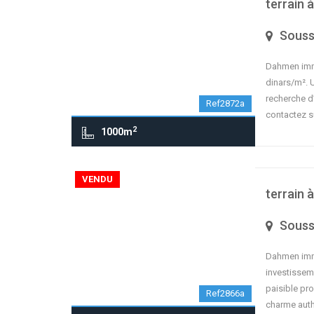
terrain à
Sous
Dahmen immob
dinars/m². U
recherche d’
Ref2872a
contactez s
2
1000m
VENDU
terrain 
Sous
Dahmen immo
investisseme
paisible pro
Ref2866a
charme aut