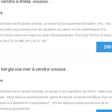
 vendre à Rmila -sousse . .
se
ilier met À vendre à Rmila , un terrain d’une superficie de1000m², Prix : 290
ne belle opportunité pour les amateurs de nature ou les investisseurs à la
un terrain dans une région en plein développement. Pour plus d'infos et visite,
ur les 216 20 480 165 216 22 105
290
à hergla vue mer à vendre-sousse .
se
bilier met À vendre à Hergla, un terrain d’une superficie de 412m², idéal pou
nt . Situé dans un environnement calme et naturel, ce terrain bénéficie d’un c
pice à la détente et à l’exploitation. , offrant déjà une petite production et un
hentique typiquement