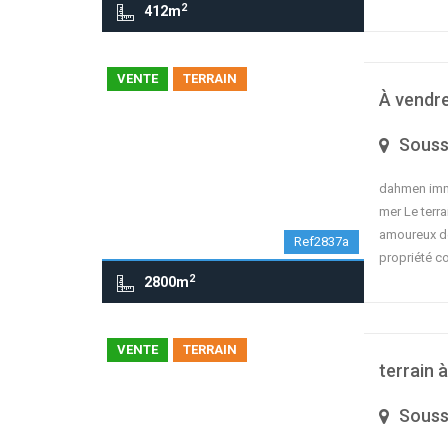
2
412m
VENTE
TERRAIN
À vendre
Sous
dahmen immo
mer Le terra
amoureux de
Ref2837a
propriété 
2
2800m
VENTE
TERRAIN
terrain 
Sous