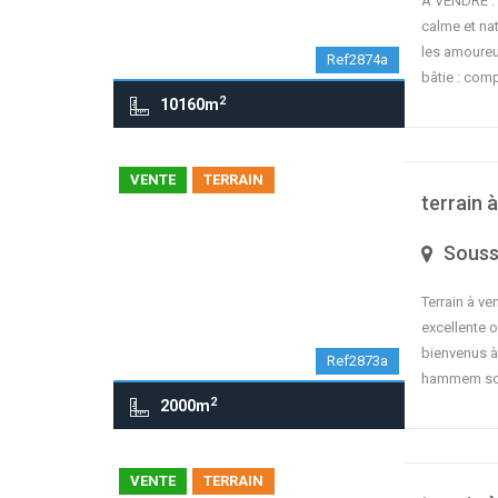
À VENDRE : 
calme et nat
les amoureux
Ref2874a
bâtie : com
2
10160m
VENTE
TERRAIN
terrain 
Sous
Terrain à ve
excellente o
bienvenus à
Ref2873a
hammem sou
2
2000m
VENTE
TERRAIN