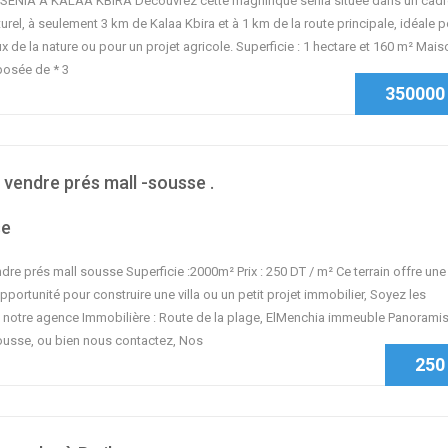
SENIA À KALAA KBIRA Découvrez cette magnifique senia située dans un cadr
urel, à seulement 3 km de Kalaa Kbira et à 1 km de la route principale, idéale 
 de la nature ou pour un projet agricole. Superficie : 1 hectare et 160 m² Mais
posée de * 3
350000
à vendre prés mall -sousse .
se
ndre prés mall sousse Superficie :2000m² Prix : 250 DT / m² Ce terrain offre une
pportunité pour construire une villa ou un petit projet immobilier, Soyez les
 notre agence Immobilière : Route de la plage, ElMenchia immeuble Panorami
sse, ou bien nous contactez, Nos
250