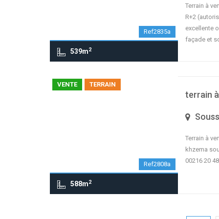
Terrain à v
R+2 (autoris
excellente o
Ref2835a
façade et 
2
539m
VENTE
TERRAIN
terrain 
Sous
Terrain à ve
khzema sous
00216 20 48
Ref2808a
2
588m