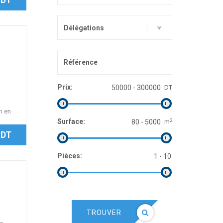
Délégations
Prix:
DT
in en
2
Surface:
m
 DT
Pièces:
TROUVER