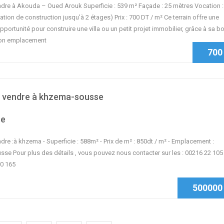
endre à Akouda – Oued Arouk Superficie : 539 m² Façade : 25 mètres Vocation :
ation de construction jusqu’à 2 étages) Prix : 700 DT / m² Ce terrain offre une
pportunité pour construire une villa ou un petit projet immobilier, grâce à sa b
son emplacement
700
à vendre à khzema-sousse
se
ndre :à khzema - Superficie : 588m² - Prix de m² : 850dt / m² - Emplacement :
se Pour plus des détails , vous pouvez nous contacter sur les : 00216 22 105
0 165
500000