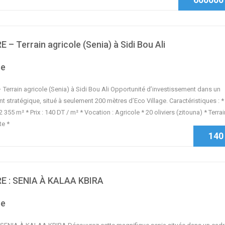
 – Terrain agricole (Senia) à Sidi Bou Ali
se
Terrain agricole (Senia) à Sidi Bou Ali Opportunité d’investissement dans un
 stratégique, situé à seulement 200 mètres d’Eco Village. Caractéristiques : *
 2 355 m² * Prix : 140 DT / m² * Vocation : Agricole * 20 oliviers (zitouna) * Terra
te *
140
E : SENIA À KALAA KBIRA
se