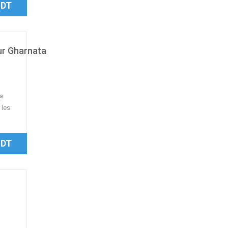
 DT
ur Gharnata
a
 les
 DT