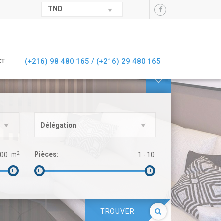
TND
(+216) 98 480 165 /
(+216) 29 480 165
CT

Délégation
2
Pièces:
m
TROUVER