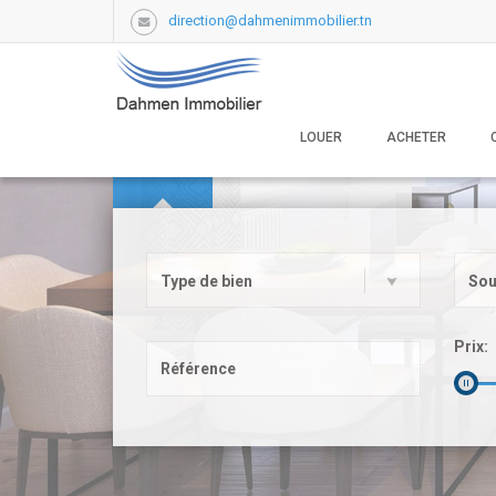
direction@dahmenimmobilier.tn
LOUER
ACHETER
ACHETER
LOUER
VACANCES
Type de bien
Sou
Prix: