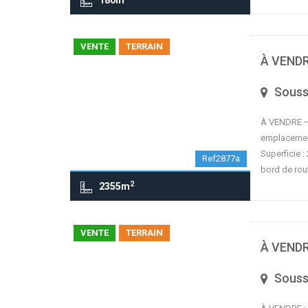
180m
VENTE
TERRAIN
À VENDRE
Sous
À VENDRE – 
emplacement
Superficie :
Ref2877a
bord de rou
2
2355m
VENTE
TERRAIN
À VENDR
Sous