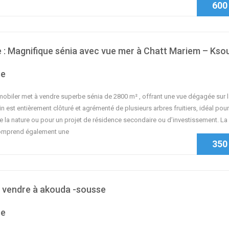
600
 : Magnifique sénia avec vue mer à Chatt Mariem – Kso
se
biler met à vendre superbe sénia de 2800 m² , offrant une vue dégagée sur l
in est entièrement clôturé et agrémenté de plusieurs arbres fruitiers, idéal pour
 la nature ou pour un projet de résidence secondaire ou d’investissement. La
comprend également une
350
à vendre à akouda -sousse
se