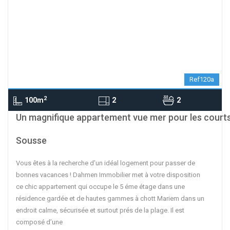
Ref120a
2
100m
2
2
contributors
OpenStreetMap
| ©
Leaflet
Un magnifique appartement vue mer pour les courts
Sousse
Vous êtes à la recherche d’un idéal logement pour passer de
bonnes vacances ! Dahmen Immobilier met à votre disposition
ce chic appartement qui occupe le 5 éme étage dans une
résidence gardée et de hautes gammes à chott Mariem dans un
endroit calme, sécurisée et surtout prés de la plage. Il est
composé d’une