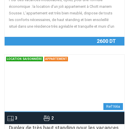
économique : la location d’un joli appartement à Chott mariem
Sousse. L’appartement est très bien meublé, dispose de touts
les conforts nécessaires, de haut standing et bien ensoleillé
situé dans une résidence très agréable et tranquille et muni d’un
2600 DT
LOCATION SAISONNIÈRE
APPARTEMENT
Ref166a
3
2
contributors
OpenStreetMap
| ©
Leaflet
Duplex de très haut standing pour les vacances