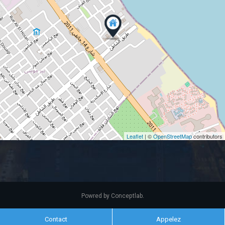
Leaflet
| ©
OpenStreetMap
contributors
Powred by
Conceptlab
.
Contact
Appelez