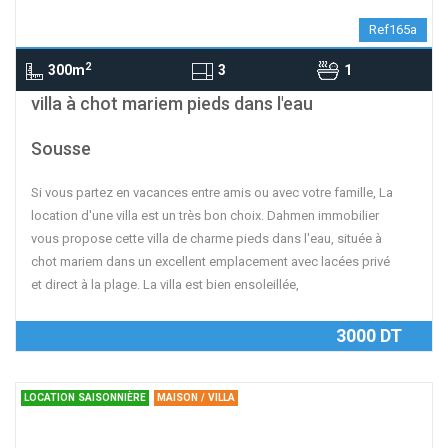
Ref165a
2
300m
3
1
contributors
OpenStreetMap
| ©
Leaflet
villa à chot mariem pieds dans l'eau
Sousse
Si vous partez en vacances entre amis ou avec votre famille, La
location d'une villa est un très bon choix. Dahmen immobilier
vous propose cette villa de charme pieds dans l'eau, située à
chot mariem dans un excellent emplacement avec lacées privé
et direct à la plage. La villa est bien ensoleillée,
3000 DT
LOCATION SAISONNIÈRE
MAISON / VILLA