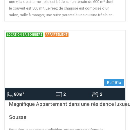
une villa de charme , elle est bâtie sur un terrain de 600 m² dont
le couvert est 500 m². Le réez de chaussé est composé d'un
salon, salle à manger, une suite parentale une cuisine très bien
LOCATION SAISONNIÈRE
APPARTEMENT
Ref181a
2
80m
2
2
contributors
OpenStreetMap
| ©
Leaflet
Magnifique Appartement dans une résidence luxue
Sousse
Pour des vacances inoubliables, optez pour une formule