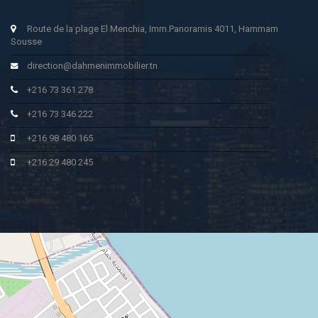
Route de la plage El Menchia, Imm.Panoramis 4011, Hammam
Sousse
direction@dahmenimmobilier.tn
+216 73 361 278
+216 73 346 222
+216 98 480 165
+216 29 480 245