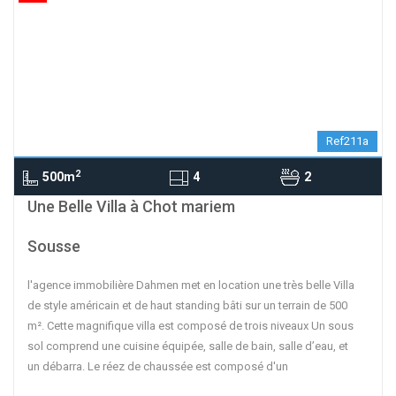
Ref211a
2
500m
4
2
contributors
OpenStreetMap
| ©
Leaflet
Une Belle Villa à Chot mariem
Sousse
l'agence immobilière Dahmen met en location une très belle Villa
de style américain et de haut standing bâti sur un terrain de 500
m². Cette magnifique villa est composé de trois niveaux Un sous
sol comprend une cuisine équipée, salle de bain, salle d’eau, et
un débarra. Le réez de chaussée est composé d'un