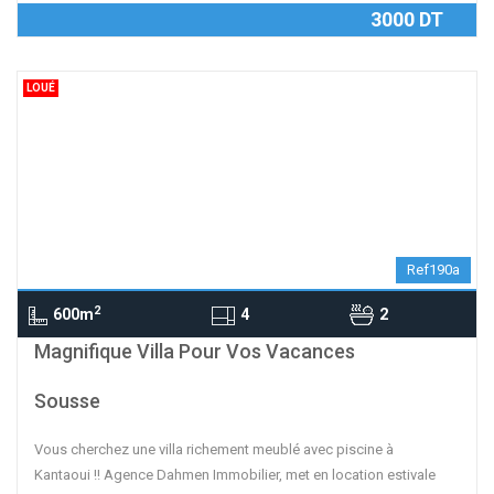
3000 DT
LOUÉ
Ref190a
2
600m
4
2
contributors
OpenStreetMap
| ©
Leaflet
Magnifique Villa Pour Vos Vacances
Sousse
Vous cherchez une villa richement meublé avec piscine à
Kantaoui !! Agence Dahmen Immobilier, met en location estivale