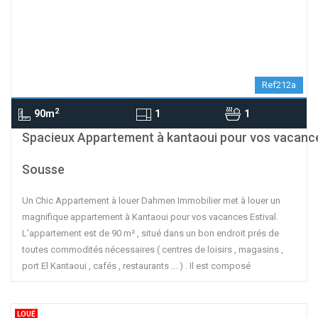
Ref212a
2
90m
1
1
contributors
OpenStreetMap
| ©
Leaflet
Spacieux Appartement à kantaoui pour vos vacanc
Sousse
Un Chic Appartement à louer Dahmen Immobilier met à louer un
magnifique appartement à Kantaoui pour vos vacances Estival.
L'appartement est de 90 m² , situé dans un bon endroit prés de
toutes commodités nécessaires ( centres de loisirs , magasins ,
port El Kantaoui , cafés , restaurants ... ) . Il est composé
LOUÉ