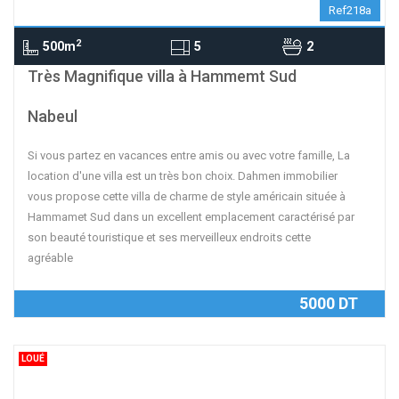
Ref218a
2
500m
5
2
contributors
OpenStreetMap
| ©
Leaflet
Très Magnifique villa à Hammemt Sud
Nabeul
Si vous partez en vacances entre amis ou avec votre famille, La
location d'une villa est un très bon choix. Dahmen immobilier
vous propose cette villa de charme de style américain située à
Hammamet Sud dans un excellent emplacement caractérisé par
son beauté touristique et ses merveilleux endroits cette
agréable
5000 DT
LOUÉ