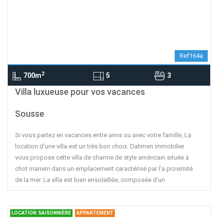
Ref164a
2
700m
5
3
contributors
OpenStreetMap
| ©
Leaflet
Villa luxueuse pour vos vacances
Sousse
Si vous partez en vacances entre amis ou avec votre famille, La
location d'une villa est un très bon choix. Dahmen immobilier
vous propose cette villa de charme de style américain située à
chot mariem dans un emplacement caractérisé par l’a proximité
de la mer. La villa est bien ensoleillée, composée d’un
LOCATION SAISONNIÈRE
APPARTEMENT