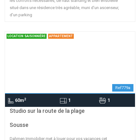
les conforts nécessaires, de haut standing et bien ensoleillé
situé dans une résidence très agréable, muni d’un ascenseur,
d’un parking
LOCATION SAISONNIÈRE
APPARTEMENT
Ref779a
2
60m
1
1
contributors
OpenStreetMap
| ©
Leaflet
Studio sur la route de la plage
Sousse
Dahmen Immobilier met à louer pour vos vacances cet