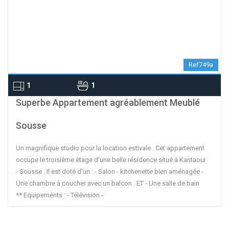
Ref749a
1
1
contributors
OpenStreetMap
| ©
Leaflet
Superbe Appartement agréablement Meublé
Sousse
Un magnifique studio pour la location estivale . Cet appartement
occupe le troisième étage d'une belle résidence situé à Kantaoui
- Sousse . Il est doté d'un : - Salon - kitchenette bien aménagée -
Une chambre à coucher avec un balcon . ET - Une salle de bain
** Equipements : - Télévision -