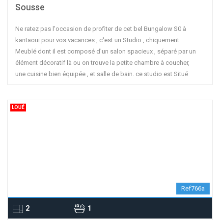
Sousse
Ne ratez pas l'occasion de profiter de cet bel Bungalow S0 à
kantaoui pour vos vacances , c'est un Studio , chiquement
Meublé dont il est composé d'un salon spacieux , séparé par un
élément décoratif là ou on trouve la petite chambre à coucher,
une cuisine bien équipée , et salle de bain. ce studio est Situé
LOUÉ
Ref766a
2
1