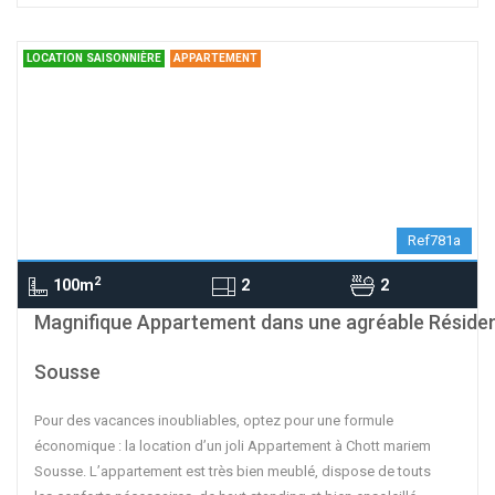
LOCATION SAISONNIÈRE
APPARTEMENT
Ref781a
2
100m
2
2
contributors
OpenStreetMap
| ©
Leaflet
Magnifique Appartement dans une agréable Réside
Sousse
Pour des vacances inoubliables, optez pour une formule
économique : la location d’un joli Appartement à Chott mariem
Sousse. L’appartement est très bien meublé, dispose de touts