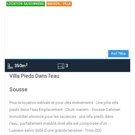
LOCATION SAISONNIÈRE
MAISON / VILLA
Ref786a
2
350m
3
contributors
OpenStreetMap
| ©
Leaflet
Villa Pieds Dans l'eau
Sousse
Pour la location estivale et pour des événements : Une jolie villa
pieds dans l'eau Emplacement : Chott mariem - Sousse Dahmen
Immobilier annonce pour les vacances : une villa pieds dans
l'eau , parfaitement meublé dont elle est composée d'un : -
Luxueux salon doté d'une grande terrasse - Trois (03)