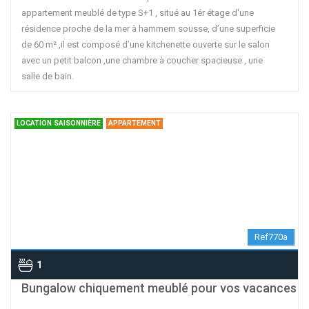
appartement meublé de type S+1 , situé au 1ér étage d'une
résidence proche de la mer à hammem sousse, d’une superficie
de 60 m² ,il est composé d’une kitchenette ouverte sur le salon
avec un petit balcon ,une chambre à coucher spacieuse , une
salle de bain.
LOCATION SAISONNIÈRE
APPARTEMENT
Ref770a
1
contributors
OpenStreetMap
| ©
Leaflet
Bungalow chiquement meublé pour vos vacances