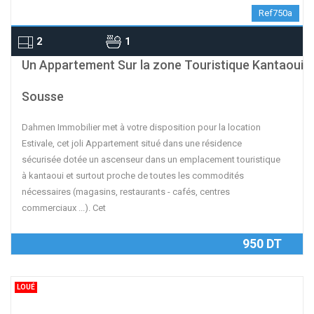
Ref750a
2
1
contributors
OpenStreetMap
| ©
Leaflet
Un Appartement Sur la zone Touristique Kantaoui
Sousse
Dahmen Immobilier met à votre disposition pour la location
Estivale, cet joli Appartement situé dans une résidence
sécurisée dotée un ascenseur dans un emplacement touristique
à kantaoui et surtout proche de toutes les commodités
nécessaires (magasins, restaurants - cafés, centres
commerciaux ...). Cet
950 DT
LOUÉ