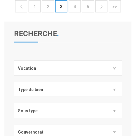
1
2
3
4
5
>>


RECHERCHE
.
Vocation
Type du bien
Sous type
Gouvernorat