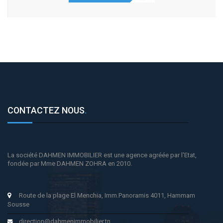
CONTACTEZ NOUS
.
La société DAHMEN IMMOBILIER est une agence agréée par l'Etat,
fondée par Mme DAHMEN ZOHRA en 2010.
Route de la plage El Menchia, Imm.Panoramis 4011, Hammam
Sousse
direction@dahmenimmobilier.tn