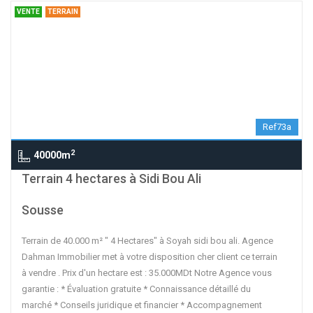
VENTE
TERRAIN
Ref73a
2
40000m
contributors
OpenStreetMap
| ©
Leaflet
Terrain 4 hectares à Sidi Bou Ali
Sousse
Terrain de 40.000 m² " 4 Hectares" à Soyah sidi bou ali. Agence
Dahman Immobilier met à votre disposition cher client ce terrain
à vendre . Prix d'un hectare est : 35.000MDt Notre Agence vous
garantie : * Évaluation gratuite * Connaissance détaillé du
marché * Conseils juridique et financier * Accompagnement