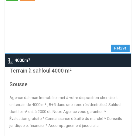
Ref29a
2
4000m
contributors
OpenStreetMap
| ©
Leaflet
Terrain à sahloul 4000 m²
Sousse
Agence dahman Immobilier met à votre disposition cher client
un terrain de 4000 m² , R+5 dans une zone résidentielle à Sahloul
dont le m² est à 2000 dt. Notre Agence vous garantie : *
Évaluation gratuite * Connaissance détaillé du marché * Conseils
juridique et financier * Accompagnement jusqu’a la