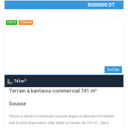
8000000 DT
VENTE
TERRAIN
Ref28a
2
741m
contributors
OpenStreetMap
| ©
Leaflet
Terrain à kantaoui commercial 741 m²
Sousse
Terrain à vendre à Hammam Sousse Agence dahman Immobilier
met à votre disposition cher client un terrain de 741 m² , dans