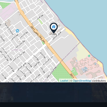
Leaflet
| ©
OpenStreetMap
contributors