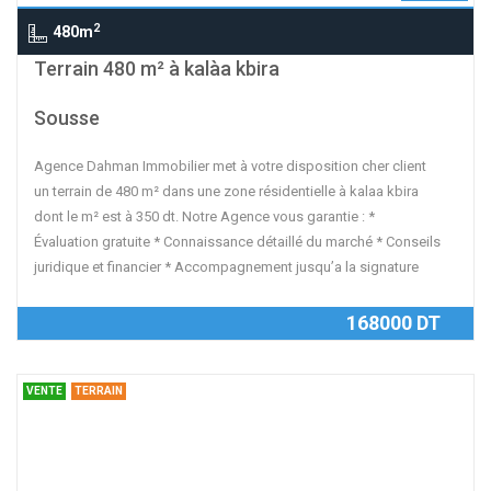
2
480m
contributors
OpenStreetMap
| ©
Leaflet
Terrain 480 m² à kalàa kbira
Sousse
Agence Dahman Immobilier met à votre disposition cher client
un terrain de 480 m² dans une zone résidentielle à kalaa kbira
dont le m² est à 350 dt. Notre Agence vous garantie : *
Évaluation gratuite * Connaissance détaillé du marché * Conseils
juridique et financier * Accompagnement jusqu’a la signature
168000 DT
VENTE
TERRAIN