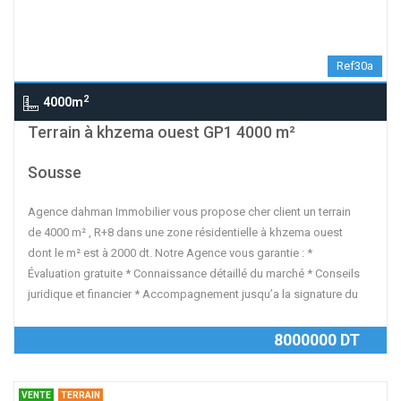
Ref30a
2
4000m
contributors
OpenStreetMap
| ©
Leaflet
Terrain à khzema ouest GP1 4000 m²
Sousse
Agence dahman Immobilier vous propose cher client un terrain
de 4000 m² , R+8 dans une zone résidentielle à khzema ouest
dont le m² est à 2000 dt. Notre Agence vous garantie : *
Évaluation gratuite * Connaissance détaillé du marché * Conseils
juridique et financier * Accompagnement jusqu’a la signature du
8000000 DT
VENTE
TERRAIN