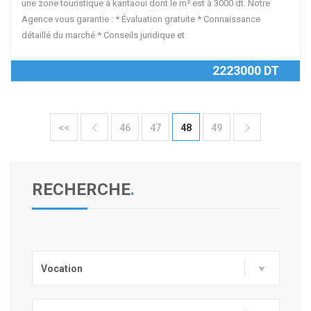
une zone touristique à kantaoui dont le m² est à 3000 dt. Notre
Agence vous garantie : * Évaluation gratuite * Connaissance
détaillé du marché * Conseils juridique et
2223000 DT
<<
46
47
48
49


RECHERCHE
.
Vocation