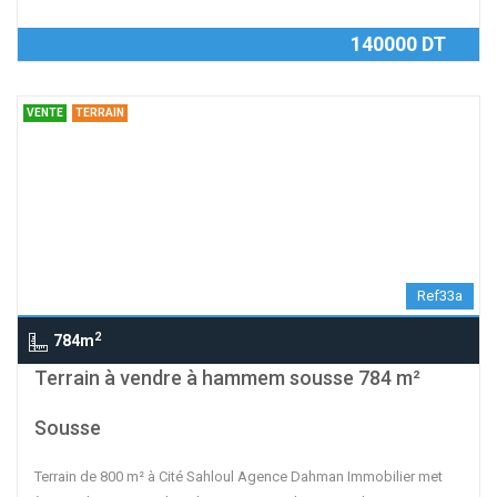
140000 DT
VENTE
TERRAIN
Ref33a
2
784m
contributors
OpenStreetMap
| ©
Leaflet
Terrain à vendre à hammem sousse 784 m²
Sousse
Terrain de 800 m² à Cité Sahloul Agence Dahman Immobilier met