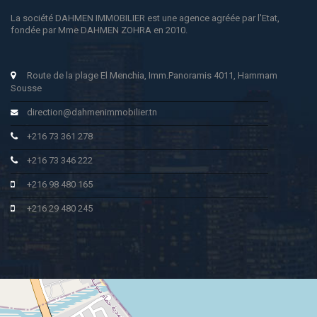
La société DAHMEN IMMOBILIER est une agence agréée par l'Etat,
fondée par Mme DAHMEN ZOHRA en 2010.
Route de la plage El Menchia, Imm.Panoramis 4011, Hammam
Sousse
direction@dahmenimmobilier.tn
+216 73 361 278
+216 73 346 222
+216 98 480 165
+216 29 480 245