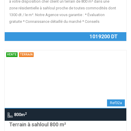
à votre disposition cher client un terrain de 800 m² dans une
zone résidentielle à sahloul proche de toutes commodités dont
1300 dt / le m². Notre Agence vous garantie : * Évaluation
gratuite * Connaissance détaillé du marché * Conseils
1019200 DT
VENTE
TERRAIN
Ref32a
2
800m
contributors
OpenStreetMap
| ©
Leaflet
Terrain à sahloul 800 m²