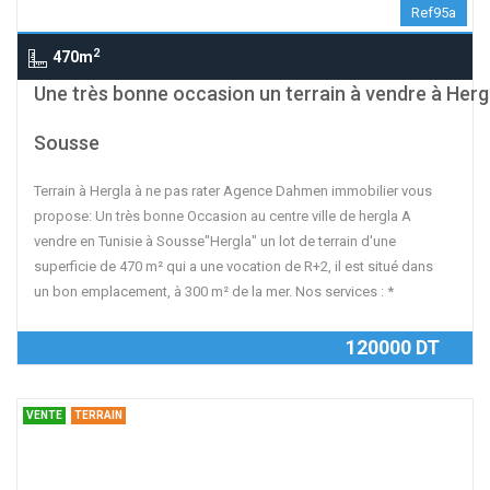
Ref95a
2
470m
contributors
OpenStreetMap
| ©
Leaflet
Une très bonne occasion un terrain à vendre à Herg
Sousse
Terrain à Hergla à ne pas rater Agence Dahmen immobilier vous
propose: Un très bonne Occasion au centre ville de hergla A
vendre en Tunisie à Sousse"Hergla" un lot de terrain d'une
superficie de 470 m² qui a une vocation de R+2, il est situé dans
un bon emplacement, à 300 m² de la mer. Nos services : *
120000 DT
VENTE
TERRAIN