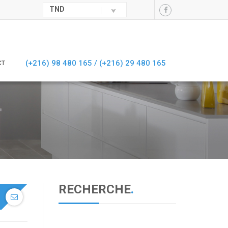
TND
(+216) 98 480 165 /
(+216) 29 480 165
CT
RECHERCHE
.