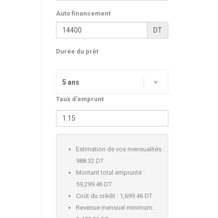
Auto financement
DT
Durée du prêt
5 ans
Taux d'emprunt
Estimation de vos mensualités :
988.32 DT
Montant total emprunté :
59,299.46 DT
Coût du crédit :
1,699.46 DT
Revenue mensuel minimum: