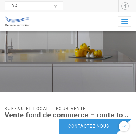
TND
Toggl
naviga
BUREAU ET LOCAL... POUR VENTE
Vente fond de commerce – route touristique sousse
CONTACTEZ NOUS