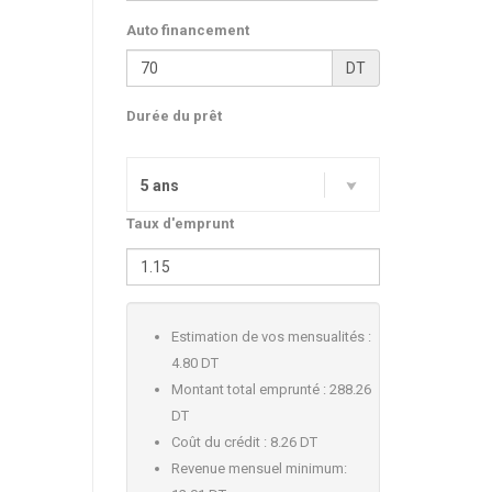
Auto financement
DT
Durée du prêt
5 ans
Taux d'emprunt
Estimation de vos mensualités :
4.80 DT
Montant total emprunté :
288.26
DT
Coût du crédit :
8.26 DT
Revenue mensuel minimum: