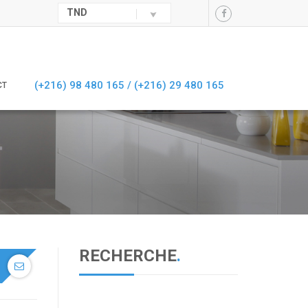
TND
(+216) 98 480 165 /
(+216) 29 480 165
CT
RECHERCHE
.