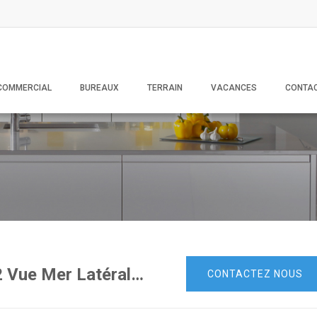
COMMERCIAL
BUREAUX
TERRAIN
VACANCES
CONTA
À louer – Appartement S+2 Vue Mer Latérale avec Place de Parking Sous-sol
CONTACTEZ NOUS