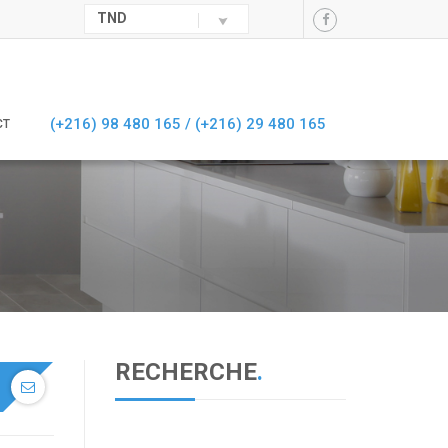
TND
(+216) 98 480 165 /
(+216) 29 480 165
CT
RECHERCHE
.
.