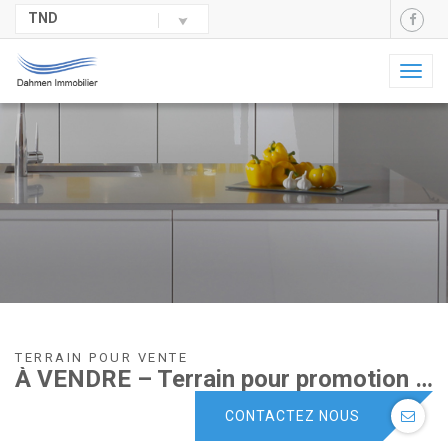
TND
Toggl
naviga
TERRAIN POUR VENTE
À VENDRE – Terrain pour promotion immobilière | Sahloul 4
CONTACTEZ NOUS