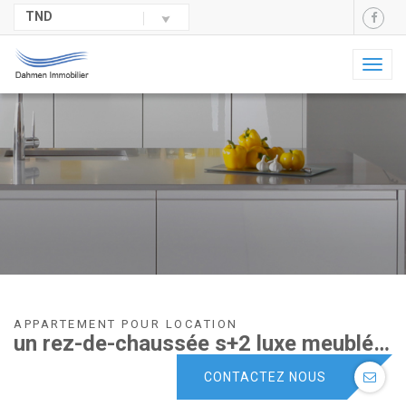
TND
Toggl
naviga
APPARTEMENT POUR LOCATION
un rez-de-chaussée s+2 luxe meublé à louer à kantaoui .
CONTACTEZ NOUS