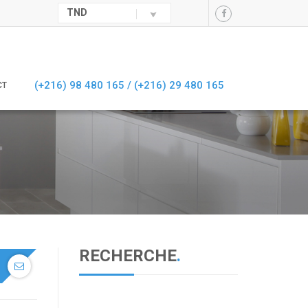
TND
(+216) 98 480 165 /
(+216) 29 480 165
CT
RECHERCHE
.