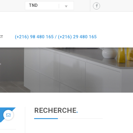
TND
(+216) 98 480 165 /
(+216) 29 480 165
CT
RECHERCHE
.