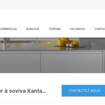
COMMERCIAL
BUREAUX
TERRAIN
VACANCES
CONTA
réez de chaussé s+3 à louer à soviva Kantaoui
.
CONTACTEZ NOUS