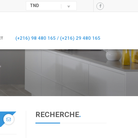
TND
(+216) 98 480 165 /
(+216) 29 480 165
CT
RECHERCHE
.