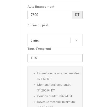
Auto financement
DT
Durée du prêt
5 ans
Taux d'emprunt
Estimation de vos mensualités :
521.62 DT
Montant total emprunté :
31,296.94 DT
Coût du crédit :
896.94 DT
Revenue mensuel minimum: