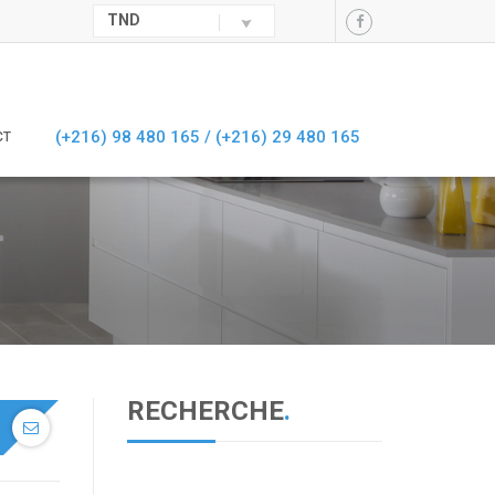
TND
(+216) 98 480 165 /
(+216) 29 480 165
CT
RECHERCHE
.