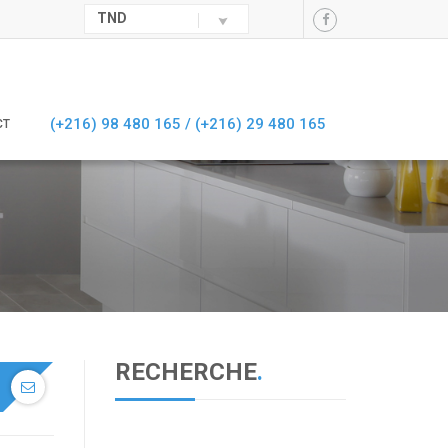
TND
(+216) 98 480 165 /
(+216) 29 480 165
CT
RECHERCHE
.