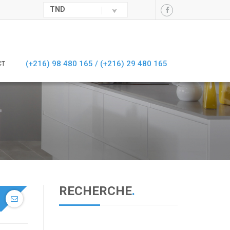
TND
(+216) 98 480 165 /
(+216) 29 480 165
CT
RECHERCHE
.