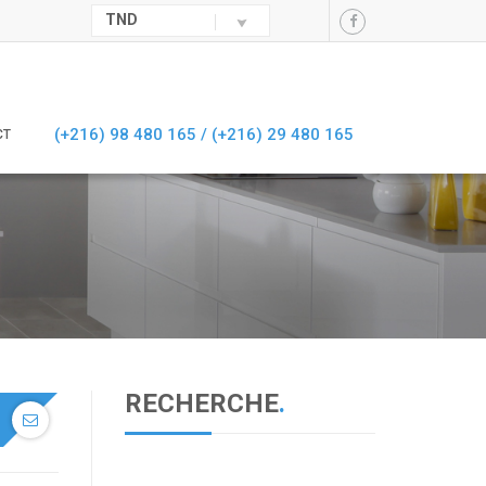
TND
(+216) 98 480 165 /
(+216) 29 480 165
CT
RECHERCHE
.