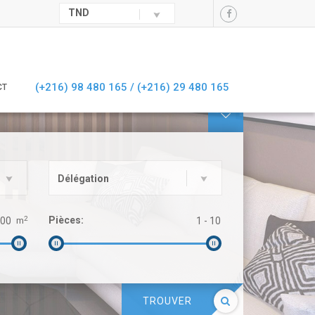
TND
(+216) 98 480 165 /
(+216) 29 480 165
CT

Délégation
2
Pièces:
m
TROUVER