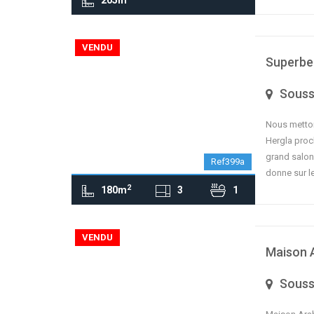
205m
contributors
OpenStreetMap
| ©
Leaflet
VENDU
Superbe 
Sous
Nous mettons
Hergla proc
grand salon
Ref399a
donne sur le
2
180m
3
1
contributors
OpenStreetMap
| ©
Leaflet
VENDU
Maison A
Sous