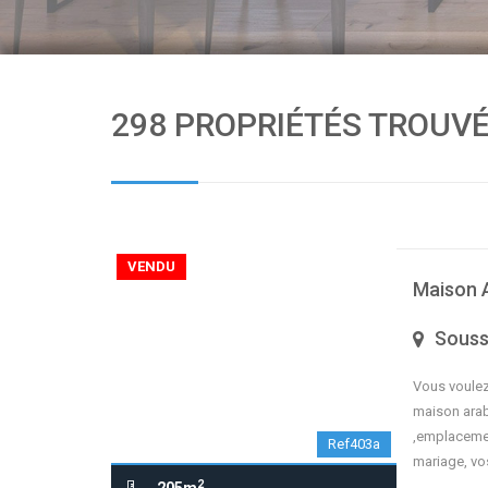
298 PROPRIÉTÉS TROUV
VENDU
Maison A
Sous
Vous voulez
maison arab
,emplacemen
Ref403a
mariage, vo
2