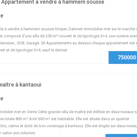
t 3 Appartement à vendre à hammem sousse
se
le à vendre à hammem sousse bhayer, Dahmen Immobilier met sur le marché 
t composé d'une villa de 250 m² couvert et de typologie S+4, une cuisine ave
terrasse , SDB, Garage. 03 Appartements au dessus chaque appartement est 
rt et de typologie S+4, sauf le dernier
750000
 maître à kantaoui
se
bilier met en Vente Cette grande villa de maître est édifiée en deux niveaux s
ie totale 800 m² dont 600 m² est habitable. Elle est située dans un quartier
 chic, calme et doté de bon voisinage à kantaoui. Elle est érigée sur deux niveau
un salon aux volumes