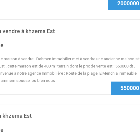
2000000
à vendre à khzema Est
se
e maison à vendre . Dahmen Immobilier met à vendre une ancienne maison si
st . cette maison est de 400 m² terrain dont le prix de vente est : 550000 dt .
envenue à notre agence Immobilière : Route de la plage, ElMenchia immeuble
hammem sousse, ou bien nous
550000
à khzema Est
se