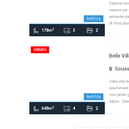
Dahmen immo
maison est 
entourée par
Ref312a
dt. Pour pl
2
178m
3
2
contributors
OpenStreetMap
| ©
Leaflet
VENDU
Belle Vi
Sous
Cette villa 
exactement 
coin jardin 
Ref310a
séjour . Qua
2
648m
4
2
contributors
OpenStreetMap
| ©
Leaflet