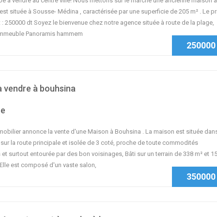
e à vendre au centre ville! Nous mettons sur le marché une ancienne maison à
 est située à Sousse- Médina , caractérisée par une superficie de 205 m² . Le pr
 : 250000 dt Soyez le bienvenue chez notre agence située à route de la plage,
immeuble Panoramis hammem
250000
à vendre à bouhsina
se
bilier annonce la vente d'une Maison à Bouhsina . La maison est située dan
 sur la route principale et isolée de 3 coté, proche de toute commodités
et surtout entourée par des bon voisinages, Bâti sur un terrain de 338 m² et 1
 Elle est composé d'un vaste salon,
350000