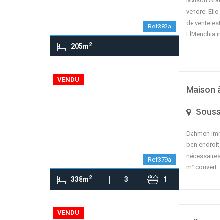
Maison Arab
vendre. Elle
de vente est
Ref382a
ElMenchia 
2
205m
contributors
OpenStreetMap
| ©
Leaflet
VENDU
Maison 
Sous
Dahmen immo
bon endroit
nécessaires 
Ref379a
m² couvert.
2
338m
3
1
contributors
OpenStreetMap
| ©
Leaflet
VENDU