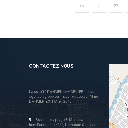
<<
27

CONTACTEZ NOUS
.
La société DAHMEN IMMOBILIER est une
agence agréée par l'Etat, fondée par Mme
DAHMEN ZOHRA en 2010.
Route de la plage El Menchia,
Imm.Panoramis 4011, Hammam Sousse