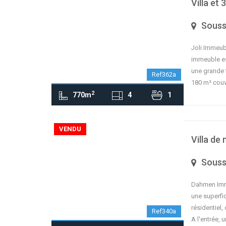
Villa e
Sous
Joli Immeub
immeuble es
une grande 
Ref362a
180 m² couve
2
770m
4
1
contributors
OpenStreetMap
| ©
Leaflet
VENDU
Villa de
Sous
Dahmen Immo
une superfic
résidentiel,
Ref340a
A l'entrée, 