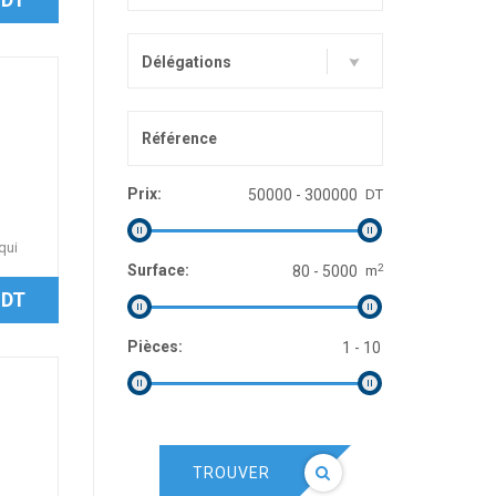
Délégations
Prix:
DT
n
qui
2
Surface:
m
 DT
Pièces:
TROUVER