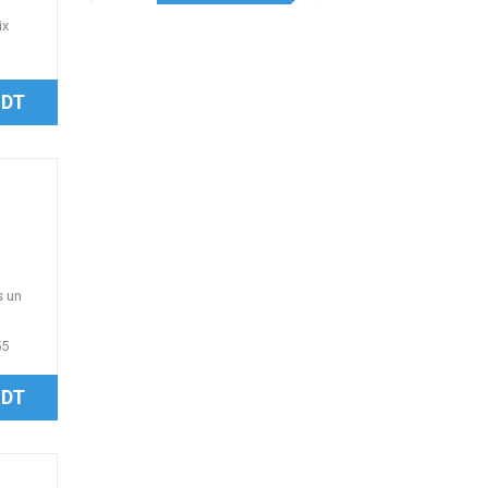
ix
 DT
s un
55
 DT