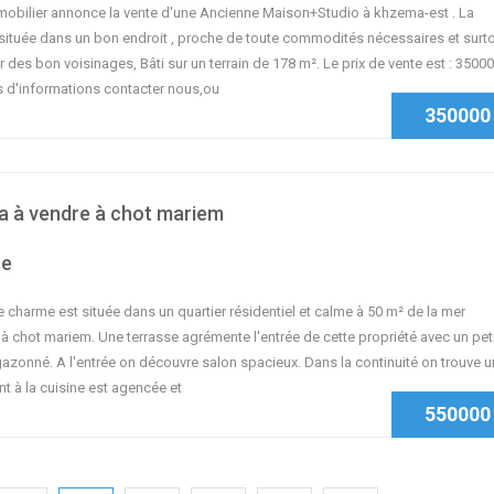
bilier annonce la vente d'une Ancienne Maison+Studio à khzema-est . La
située dans un bon endroit , proche de toute commodités nécessaires et surt
 des bon voisinages, Bâti sur un terrain de 178 m². Le prix de vente est : 3500
us d'informations contacter nous,ou
350000
lla à vendre à chot mariem
se
de charme est située dans un quartier résidentiel et calme à 50 m² de la mer
à chot mariem. Une terrasse agrémente l'entrée de cette propriété avec un pet
gazonné. A l'entrée on découvre salon spacieux. Dans la continuité on trouve u
nt à la cuisine est agencée et
550000