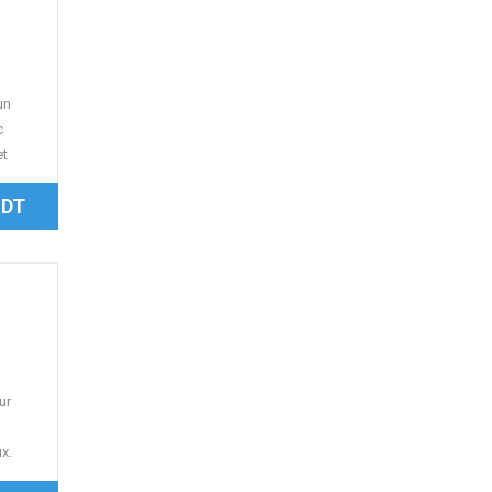
un
c
et
 DT
ur
x.