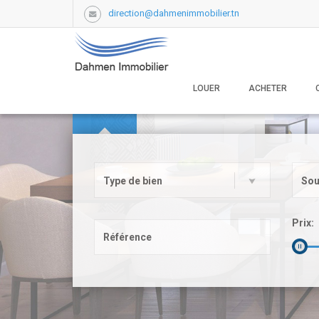
direction@dahmenimmobilier.tn
LOUER
ACHETER
ACHETER
LOUER
VACANCES
Type de bien
Sou
Prix: