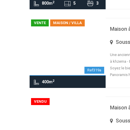
2
800m
5
3
contributors
OpenStreetMap
| ©
Leaflet
VENTE
MAISON / VILLA
Maison 
Sous
Une ancienn
à khzema - E
Soyez le bi
Ref319a
Panoramis 
2
400m
contributors
OpenStreetMap
| ©
Leaflet
VENDU
Maison 
Sous